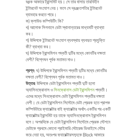
বøক আকারে ট্রান্সমিট হয়। সে তার বাসায় তারবিহীন
ইন্টারনেট সংযোগ নেয়। ফলে সে দ্রæতগতির ইন্টারনেট
ব্যাবহার করতে পারে।
ক) ক্লাউড কম্পিউটিং কি?
খ) আলোক সিগনালে ডেটা স্থানান্তরের মাধ্যমটি ব্যাখ্যা
কর।
গ) উদ্দিপকে ইন্টারনেট সংযোগ ব্যবস্থায় ব্যবহৃত প্রযুক্তি
কী? ব্যাখ্যা কর।
ঘ) উদ্দিপকে ট্রান্সমিশন পদ্বতী দুটির মধ্যে কোনটির দক্ষতা
বেশী? বিশ্লেষন পূর্বক মতামত দাও।
প্রশ্ন:
ঘ) উদ্দিপকে ট্রান্সমিশন পদ্বতী দুটির মধ্যে কোনটির
দক্ষতা বেশী? বিশ্লেষন পূর্বক মতামত দাও।
উত্তর
: উদ্দিপকে ডেটা ট্রান্সমিশন পদ্বতী দুটি হলো
অ্যাসিনক্রোনাস ও
সিনক্রোনাস ডেটা ট্রান্সমিশন
পদ্বতী।
এদের মধ্যে সিনক্রোনাস ডেটা ট্রান্সমিশন পদ্বতীর দক্ষতা
বেশী। যে ডেটা ট্রান্সমিশন সিস্টেমে ডেটা প্রেরক হতে প্রাপক
কম্পিউটারে ক্যারেক্টার বাই ক্যারেক্টার অর্থাৎ একটির পর একটি
ক্যারেক্টার ট্রান্সমিট হয় তাকে অ্যাসিনক্রোনাস ট্রান্সমিশন
বলে। অপরদিকে যে ডেটা ট্রান্সমিশন সিস্টেমে প্রেরক স্টেশনে
ডেটাকে প্রথমে কোনো প্রাইমারি স্টোরেজ ডিভাইসে স্টোর
করে নেয়া হয়, অতঃপর ক্যারেক্টারসমূহকে Block আকারে