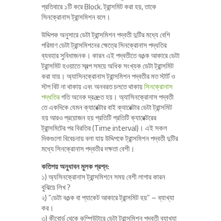
প্রতিবারে ১টি করে Block. ট্রান্সমিট করা হয়, তাকে
সিনক্রোনাস ট্রান্সমিশন বলে।
উদ্দিপক অনুসারে ডেটা ট্রান্সমিশন পদ্বতী দুটির মধ্যে বেশি
পরিমাণ ডেটা ট্রান্সমিশনের ক্ষেত্রে সিনক্রোনাস পদ্ধতির
ব্যবহার সুবিধাজনক। কারন এই পদ্বতীতে বøক আকারে ডেটা
ট্রান্সমিট হওয়াতে স্বল্প সময়ে অধিক সংখ্যক ডেটা ট্রান্সমিট
করা যায়। অ্যাসিনক্রোনাস ট্রান্সমিশন পদ্বতীর মত স্টার্ট ও
স্টপ বিট না থাকায় এবং অনবরত চলতে থাকায়
সিনক্রোনাস
পদ্ধতির
গতি অনেক দ্রæত হয়। অ্যাসিনক্রোনাস পদ্বতী
তে একদিকে যেমন ক্যারেক্টার বাই ক্যারেক্টার ডেটা ট্রান্সমিট
হয় আরও প্রয়োজন হয় প্রতিটি প্রতিটি ক্যারেক্টরের
ট্রান্সমিটের পর বিরতির (Time interval)। এই সকল
দিকগুলো বিবেচনায় বলা যায় উদ্দিপকে ট্রান্সমিশন পদ্বতী দুটির
মধ্যে সিনক্রোনাস পদ্বতীর দক্ষতা বেশী।
কতিপয় অনুধাবন মুলক প্রশ্ন:
১) অ্যসিনক্রোনাস ট্রান্সমিশনে সময় বেশী লাগার কারন
বুঝিয়ে লিখ ?
২) ”ডেটা বøক বা প্যাকেট আকারে ট্রান্সমিট হয়” – ব্যাখ্যা
কর।
৩) কীবোর্ড থেকে কম্পিউটারে ডেটা ট্রান্সমিশন পদ্বতী ব্যাখ্যা